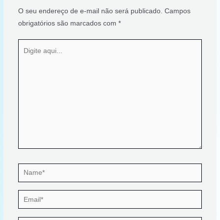
b
t
l
s
e
O seu endereço de e-mail não será publicado.
Campos
obrigatórios são marcados com
*
o
e
A
Digite
o
r
p
aqui...
k
p
Name*
Email*