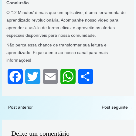
Conclusão
O ’12 Minutos’ é mais que um aplicativo; é uma ferramenta de
aprendizado revolucionária. Acompanhe nosso vídeo para
aprender a usá-lo de forma eficaz e aproveite as ofertas
especiais disponíveis para nossa comunidade.
Não perca essa chance de transformar sua leitura e
aprendizado. Fique atento ao nosso canal para mais
informações!
F
T
E
W
S
a
w
m
h
h
c
i
a
a
a
←
Post anterior
Post seguinte
→
e
t
i
t
r
Deixe um comentário