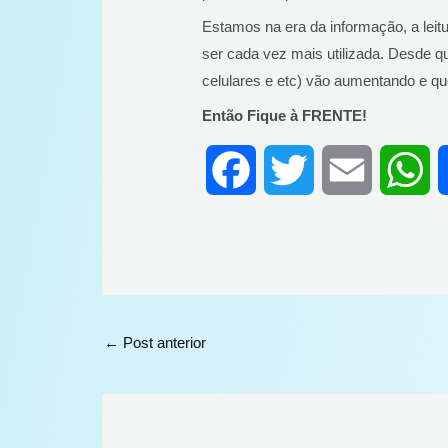
Estamos na era da informação, a leitu
ser cada vez mais utilizada. Desde 
celulares e etc) vão aumentando e que
Então Fique à FRENTE!
F
T
E
W
a
w
m
h
c
i
a
a
e
t
i
t
←
Post anterior
b
t
l
s
o
e
A