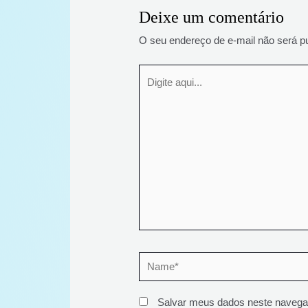
Deixe um comentário
o
r
p
O seu endereço de e-mail não será pu
k
p
Digite
aqui...
Name*
Salvar meus dados neste navegad