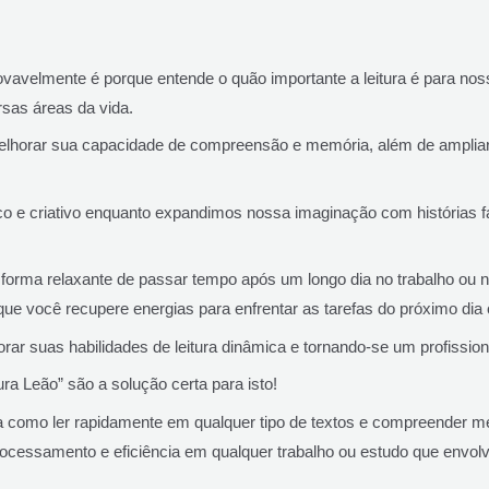
ovavelmente é porque entende o quão importante a leitura é para noss
rsas áreas da vida.
 melhorar sua capacidade de compreensão e memória, além de ampli
o e criativo enquanto expandimos nossa imaginação com histórias f
forma relaxante de passar tempo após um longo dia no trabalho ou n
que você recupere energias para enfrentar as tarefas do próximo dia 
rar suas habilidades de leitura dinâmica e tornando-se um profissio
ra Leão” são a solução certa para isto!
a como ler rapidamente em qualquer tipo de textos e compreender me
ocessamento e eficiência em qualquer trabalho ou estudo que envolve