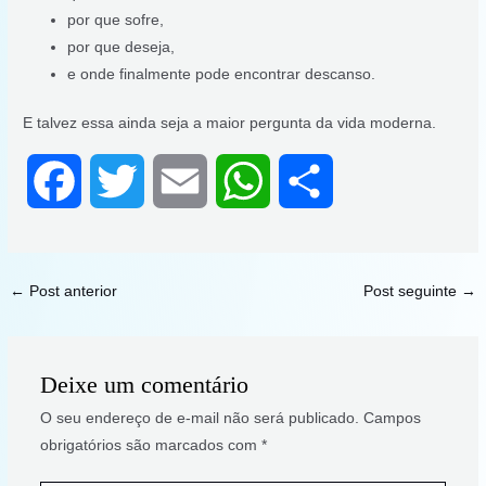
por que sofre,
por que deseja,
e onde finalmente pode encontrar descanso.
E talvez essa ainda seja a maior pergunta da vida moderna.
F
T
E
W
S
a
w
m
h
h
c
i
a
a
a
←
Post anterior
Post seguinte
→
e
t
i
t
r
Deixe um comentário
b
t
l
s
e
O seu endereço de e-mail não será publicado.
Campos
obrigatórios são marcados com
*
o
e
A